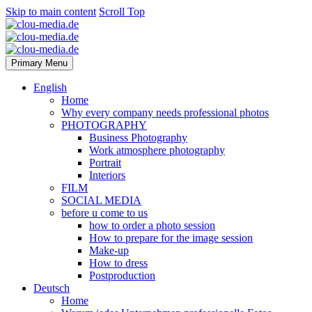
Skip to main content
Scroll Top
Primary Menu
English
Home
Why every company needs professional photos
PHOTOGRAPHY
Business Photography
Work atmosphere photography
Portrait
Interiors
FILM
SOCIAL MEDIA
before u come to us
how to order a photo session
How to prepare for the image session
Make-up
How to dress
Postproduction
Deutsch
Home