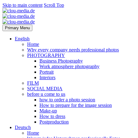
Skip to main content
Scroll Top
Primary Menu
English
Home
Why every company needs professional photos
PHOTOGRAPHY
Business Photography
Work atmosphere photography
Portrait
Interiors
FILM
SOCIAL MEDIA
before u come to us
how to order a photo session
How to prepare for the image session
Make-up
How to dress
Postproduction
Deutsch
Home