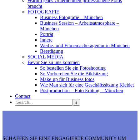
Warum jedes Unternehmen professionelle Fotos
braucht
FOTOGRAFIE
Business Fotografie – München
Business Session – Arbeitsatmosphäre –
München
Porträt
Innere
Werbe- und Filmemacheragentur in München
Beerdigung
SOCIAL MEDIA
Bevor Sie zu uns kommen
So bestellen Sie ein Fotoshooting
So Vorbereiten Sie die Bildsitzung
Make-up für Business fotos
Wie Man sich für eine Geschäftssitzung Kleidet
Postproduction – Foto Editing – München
Contact
SCHAFFEN SIE EINE ENGAGIERTE COMMUNITY UM