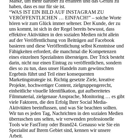
Marke, um mehr darüber zu erfahren und das Gefühl zu
haben, dass es nur für sie ist.
“WAS IST EIN BILD AUF INSTAGRAM ZU
VERÖFFENTLICHEN … EINFACH!” – solche Worte
hören wir zum Glück immer seltener. Der Kunde, der zu
uns kommt, ist sich in der Regel bereits bewusst, dass
effektive Aktivitäten in den sozialen Medien nicht allein
auf der Veröffentlichung von Beiträgen auf Facebook
basieren und diese Veröffentlichung selbst Kenntnisse und
Fähigkeiten erfordert, die manchmal die Kompetenzen
eines einzelnen Spezialisten übersteigen. Der Trick besteht
darin, nicht nur einen Eintrag zu veröffentlichen, sondern
dies so zu tun, dass unser Handeln zum gewünschten
Ergebnis führt und Teil einer konsequenten
Marketingstrategie ist. Richtig gesetzte Ziele, kreative
Projekte, hochwertiger Content, zielgruppengerecht,
einheitliche visuelle Identifikation, gut aufbereitetes
Filmmaterial, zielgenaue Ansprache, Monitoring … es gibt
viele Faktoren, die den Erfolg Ihrer Social Media-
Aktivitäten beeinflussen, und was Sie beachten sollten.
Wir tun es jeden Tag, Nachrichten in den sozialen Medien
überraschen uns selten, wir verwenden professionelle
Tools wie FastTony oder Brand24. Genauso wie Sie ein
Spezialist auf Ihrem Gebiet sind, kennen wir unsere
Arbeit.