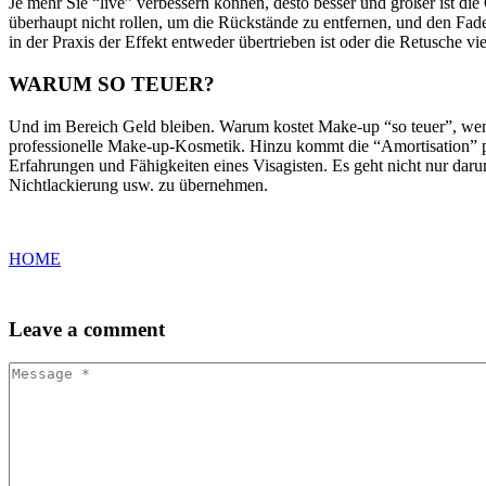
Je mehr Sie “live” verbessern können, desto besser und größer ist di
überhaupt nicht rollen, um die Rückstände zu entfernen, und den Fade
in der Praxis der Effekt entweder übertrieben ist oder die Retusche vie
WARUM SO TEUER?
Und im Bereich Geld bleiben. Warum kostet Make-up “so teuer”, wenn
professionelle Make-up-Kosmetik. Hinzu kommt die “Amortisation” pr
Erfahrungen und Fähigkeiten eines Visagisten. Es geht nicht nur dar
Nichtlackierung usw. zu übernehmen.
HOME
Leave
a comment