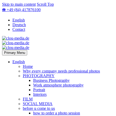
Skip to main content
Scroll Top
☎️ +49 (84) 417876100
English
Deutsch
Contact
Primary Menu
English
Home
Why every company needs professional photos
PHOTOGRAPHY
Business Photography
Work atmosphere photography
Portrait
Interiors
FILM
SOCIAL MEDIA
before u come to us
how to order a photo session