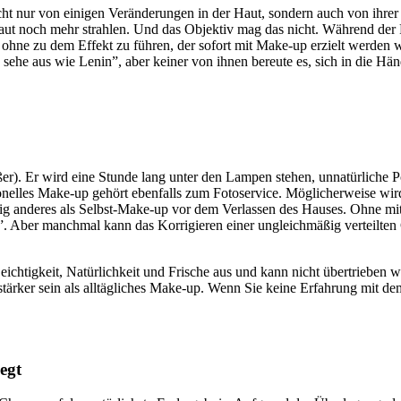
cht nur von einigen Veränderungen in der Haut, sondern auch von ihrer
t noch mehr strahlen. Und das Objektiv mag das nicht. Während der Fo
, ohne zu dem Effekt zu führen, der sofort mit Make-up erzielt werde
sehe aus wie Lenin”, aber keiner von ihnen bereute es, sich in die Hä
rößer). Er wird eine Stunde lang unter den Lampen stehen, unnatürliche
sionelles Make-up gehört ebenfalls zum Fotoservice. Möglicherweise wird
öllig anderes als Selbst-Make-up vor dem Verlassen des Hauses. Ohne mi
”. Aber manchmal kann das Korrigieren einer ungleichmäßig verteilten
eichtigkeit, Natürlichkeit und Frische aus und kann nicht übertrieben
 stärker sein als alltägliches Make-up. Wenn Sie keine Erfahrung mit 
egt