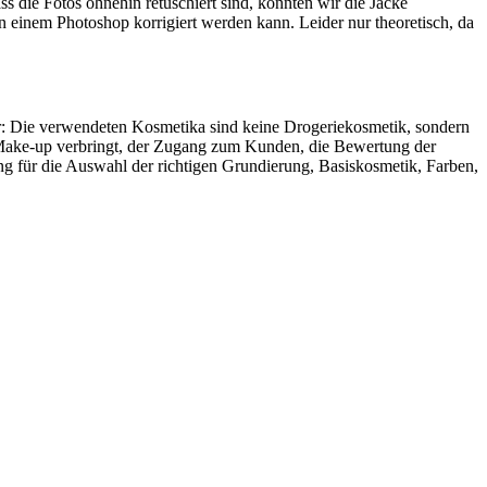
s die Fotos ohnehin retuschiert sind, konnten wir die Jacke
in einem Photoshop korrigiert werden kann. Leider nur theoretisch, da
ur: Die verwendeten Kosmetika sind keine Drogeriekosmetik, sondern
s Make-up verbringt, der Zugang zum Kunden, die Bewertung der
ng für die Auswahl der richtigen Grundierung, Basiskosmetik, Farben,