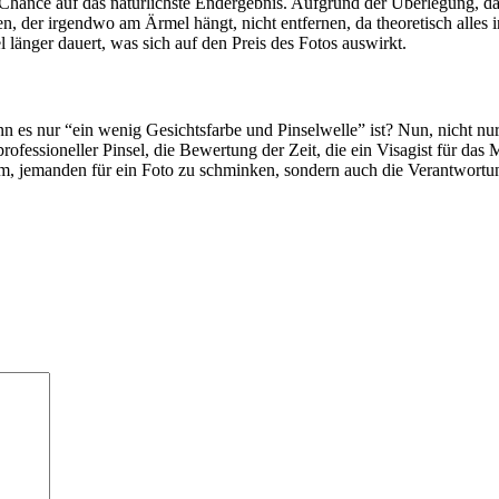
e Chance auf das natürlichste Endergebnis. Aufgrund der Überlegung, das
n, der irgendwo am Ärmel hängt, nicht entfernen, da theoretisch alles 
l länger dauert, was sich auf den Preis des Fotos auswirkt.
 es nur “ein wenig Gesichtsfarbe und Pinselwelle” ist? Nun, nicht n
ofessioneller Pinsel, die Bewertung der Zeit, die ein Visagist für da
um, jemanden für ein Foto zu schminken, sondern auch die Verantwortu