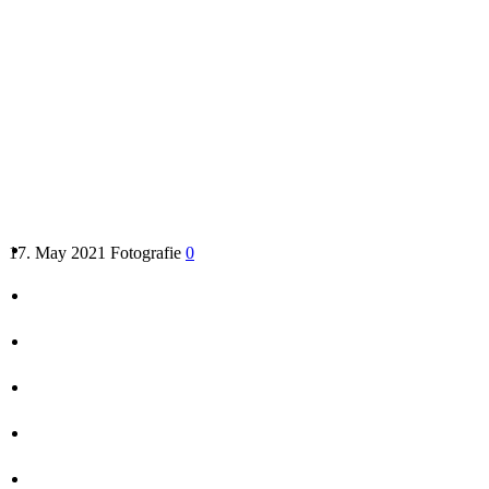
Business foto – eigenes oder pr
17. May 2021
Fotografie
0