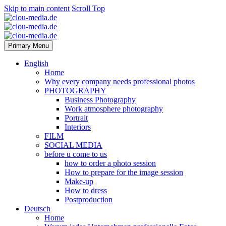
Skip to main content
Scroll Top
Primary Menu
English
Home
Why every company needs professional photos
PHOTOGRAPHY
Business Photography
Work atmosphere photography
Portrait
Interiors
FILM
SOCIAL MEDIA
before u come to us
how to order a photo session
How to prepare for the image session
Make-up
How to dress
Postproduction
Deutsch
Home