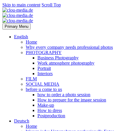
Skip to main content
Scroll Top
Primary Menu
English
Home
Why every company needs professional photos
PHOTOGRAPHY
Business Photography
Work atmosphere photography
Portrait
Interiors
FILM
SOCIAL MEDIA
before u come to us
how to order a photo session
How to prepare for the image session
Make-up
How to dress
Postproduction
Deutsch
Home