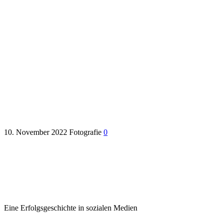
Clou Medias Aufstieg von
Mozzamo: Eine
Erfolgsgeschichte in sozialen
Medien
10. November 2022
Fotografie
0
Eine Erfolgsgeschichte in sozialen Medien