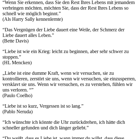
“Wenn Sie erkennen, dass Sie den Rest Ihres Lebens mit jemandem
verbringen möchten, möchten Sie, dass der Rest Ihres Lebens so
schnell wie möglich beginnt.”
(Als Harry Sally kennenlernte)
“Das Vergnügen der Liebe dauert eine Weile, der Schmerz der
Liebe dauert alles Leben.”
(Bette Davis)
“Liebe ist wie ein Krieg: leicht zu beginnen, aber sehr schwer zu
stoppen.”
(HL Mencken)
„Liebe ist eine dumme Kraft, wenn wir versuchen, sie zu
kontrollieren, zerstört sie uns, wenn wir versuchen, sie einzusperren,
versklavt sie uns. Wenn wir versuchen, es zu verstehen, fühlen wir
uns verloren. “”
(Paulo Coelho)
“Liebe ist so kurz, Vergessen ist so lang.”
(Pablo Neruda)
“Ich wünschte ich könnte die Uhr zurückdrehen, ich hätte dich
schneller gefunden und dich länger geliebt.”
“Du weißt, dass es Liebe ist, wann immer du willst, dass diese