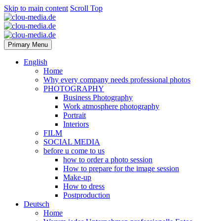
Skip to main content
Scroll Top
Primary Menu
English
Home
Why every company needs professional photos
PHOTOGRAPHY
Business Photography
Work atmosphere photography
Portrait
Interiors
FILM
SOCIAL MEDIA
before u come to us
how to order a photo session
How to prepare for the image session
Make-up
How to dress
Postproduction
Deutsch
Home