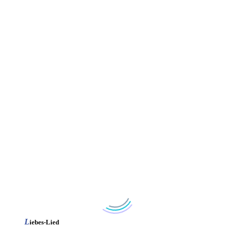
L
iebes-Lied