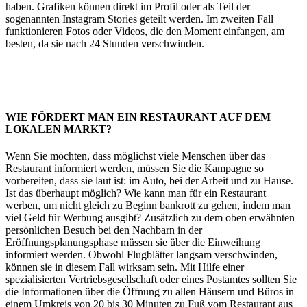
haben. Grafiken können direkt im Profil oder als Teil der
sogenannten Instagram Stories geteilt werden. Im zweiten Fall
funktionieren Fotos oder Videos, die den Moment einfangen, am
besten, da sie nach 24 Stunden verschwinden.
Restaurantwerbung in München
WIE FÖRDERT MAN EIN RESTAURANT AUF DEM
LOKALEN MARKT?
Wenn Sie möchten, dass möglichst viele Menschen über das
Restaurant informiert werden, müssen Sie die Kampagne so
vorbereiten, dass sie laut ist: im Auto, bei der Arbeit und zu Hause.
Ist das überhaupt möglich? Wie kann man für ein Restaurant
werben, um nicht gleich zu Beginn bankrott zu gehen, indem man
viel Geld für Werbung ausgibt? Zusätzlich zu dem oben erwähnten
persönlichen Besuch bei den Nachbarn in der
Eröffnungsplanungsphase müssen sie über die Einweihung
informiert werden. Obwohl Flugblätter langsam verschwinden,
können sie in diesem Fall wirksam sein. Mit Hilfe einer
spezialisierten Vertriebsgesellschaft oder eines Postamtes sollten Sie
die Informationen über die Öffnung zu allen Häusern und Büros in
einem Umkreis von 20 bis 30 Minuten zu Fuß vom Restaurant aus