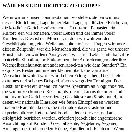
WÄHLEN SIE DIE RICHTIGE ZIELGRUPPE
Wenn wir uns unser Traumrestaurant vorstellen, stellen wir uns
dessen Einrichtung, Lage in perfekter Lage, qualifizierte Köche vor,
die köstliche Gerichte zubereiten … In unseren Fantasien ein
Kultort, den wir schaffen, voller Leben und der immer voller
Kunden ist. Dies ist der Moment, in dem wir während der
Geschäftsplanung eine Weile innehalten müssen. Fragen wir uns zu
diesem Zeitpunkt, wer die Menschen sind, die wir gerne vor unserer
Haustür stehen würden? Analysieren wir ihren Lebensunterhalt, ihre
materielle Situation, ihr Einkommen, ihre Anforderungen oder ihre
Wechselbeziehungen mit anderen Aspekten wie dem Standort? Ein
exquisites Restaurant in einer kleinen Stadt, die von armen
Menschen bewohnt wird, wird keinen Erfolg haben. Dies ist ein
extremes und seltenes Beispiel, aber es zeigt den Trend gut. Die
Esskultur bietet ein unendlich breites Spektrum an Möglichkeiten,
die wir nutzen können. Restaurants, die mit Luxus dekoriert sind
und luxuriöse Gerichte servieren; Gasthäuser am Straßenrand, in
denen wir nationale Klassiker wie fetten Eintopf essen werden;
moderne Räumlichkeiten, die mit molekularer Gastronomie
experimentieren; Ketten-Fast-Food … Jeder dieser Orte kann
erfolgreich betrieben werden, erfordert jedoch eine angemessene
Ausrichtung auf Kunden: Geschäftsleute, Vegetarier, Veganer,
Anhänger der traditionellen Küche, Familien mit Kindern. “Wenn