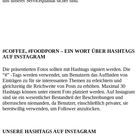
uns unserer Servicequalität sicher sind.
Restaurantwerbung in München
#COFFEE, #FOODPORN – EIN WORT ÜBER HASHTAGS
AUF INSTAGRAM
Die präsentierten Fotos sollten mit Hashtags signiert werden. Die
“#” -Tags werden verwendet, um Benutzern das Auffinden von
Einträgen zu für sie interessanten Themen zu erleichtern und
gleichzeitig die Reichweite von Posts zu erhöhen. Maximal 30
Hashtags können unter einem Foto platziert werden. Auf Instagram
sind sie ein wesentlicher Bestandteil der Beschreibungen und
überraschen niemanden, da Benutzer, einschließlich privater, sie
bereitwillig verwenden, um Follower anzulocken.
RESTAURANT WERBUNG IN MÜNCHEN
UNSERE HASHTAGS AUF INSTAGRAM