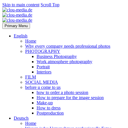
Skip to main content
Scroll Top
Primary Menu
English
Home
Why every company needs professional photos
PHOTOGRAPHY
Business Photography
Work atmosphere photography
Portrait
Interiors
FILM
SOCIAL MEDIA
before u come to us
how to order a photo session
How to prepare for the image session
Make-up
How to dress
Postproduction
Deutsch
Home